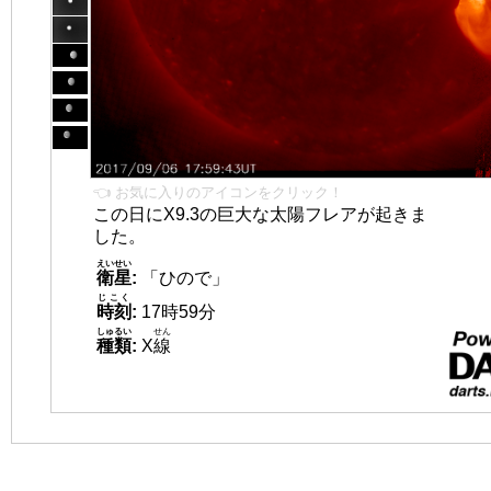
👈 お気に入りのアイコンをクリック！
この日にX9.3の巨大な太陽フレアが起きま
した。
えいせい
衛星
:
「ひので」
じこく
時刻
:
17時59分
しゅるい
せん
種類
:
X
線