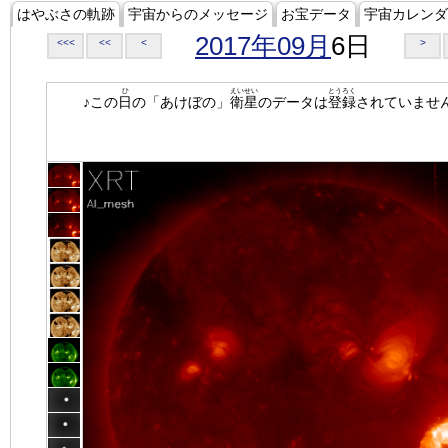
はやぶさの軌跡
宇宙からのメッセージ
お宝データ
宇宙カレンダ
2017年09月
6日
<<<
<<
<
>
ひ
えいせい
とうろく
♪この
日
の「あけぼの」
衛星
のデータは
登録
されていませ