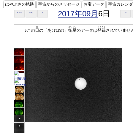
はやぶさの軌跡
宇宙からのメッセージ
お宝データ
宇宙カレンダ
2017年09月
6日
<<<
<<
<
>
ひ
えいせい
とうろく
♪この
日
の「あけぼの」
衛星
のデータは
登録
されていませ