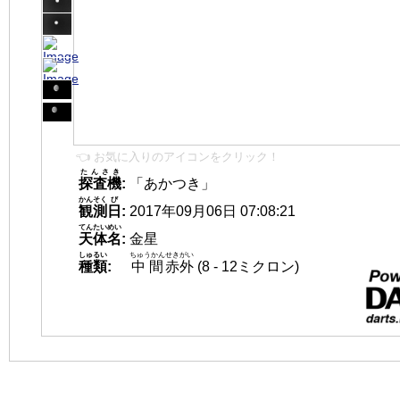
👈 お気に入りのアイコンをクリック！
たんさき
探査機
:
「あかつき」
かんそく
び
観測
日
:
2017年09月06日 07:08:21
てんたいめい
天体名
:
金星
しゅるい
ちゅうかん
せきがい
種類
:
中間
赤外
(8 - 12ミクロン)