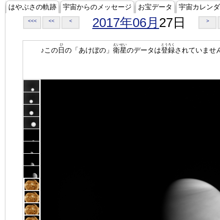
はやぶさの軌跡
宇宙からのメッセージ
お宝データ
宇宙カレンダ
2017年06月
27日
<<<
<<
<
>
ひ
えいせい
とうろく
♪この
日
の「あけぼの」
衛星
のデータは
登録
されていませ