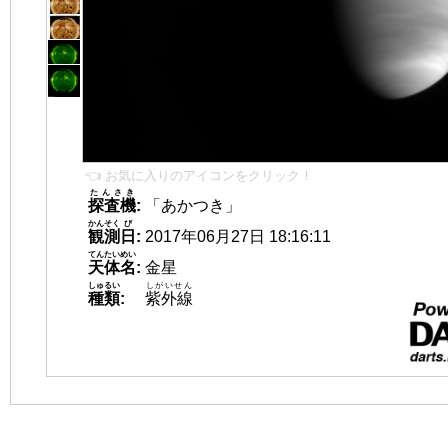
👈 お気に入りのアイコンをクリック！
たんさき
探査機
:
「あかつき」
かんそく
び
観測
日
:
2017年06月27日 18:16:11
てんたいめい
天体名
:
金星
しゅるい
しがいせん
種類
:
紫外線