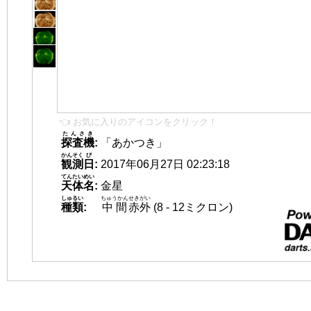
👈 お気に入りのアイコンをクリック！
たんさき
探査機
:
「あかつき」
かんそく
び
観測
日
:
2017年06月27日 02:23:18
てんたいめい
天体名
:
金星
しゅるい
ちゅうかん
せきがい
種類
:
中間
赤外
(8 - 12ミクロン)