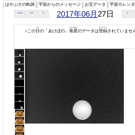
はやぶさの軌跡
宇宙からのメッセージ
お宝データ
宇宙カレンダ
2017年06月
27日
<<<
<<
<
>
ひ
えいせい
とうろく
♪この
日
の「あけぼの」
衛星
のデータは
登録
されていませ