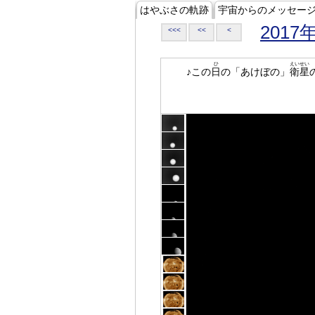
はやぶさの軌跡
宇宙からのメッセー
2017
<<<
<<
<
ひ
えいせい
♪この
日
の「あけぼの」
衛星