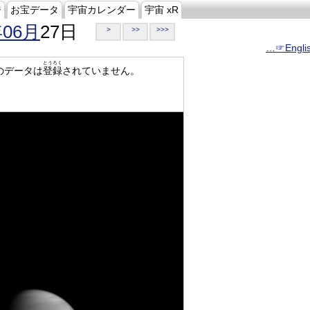
ジ
お宝データ
宇宙カレンダー
宇宙 xR
年06月
27日
>
>>
>>>
…☞Engli
とうろく
のデータは
登録
されていません。