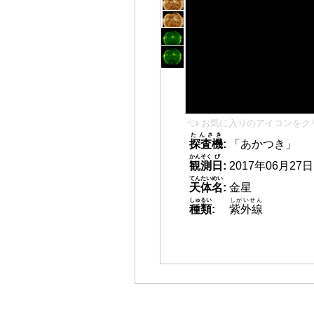
👈 お気に入りのアイコンをク
たんさき
探査機
:
「あかつき」
かんそく
び
観測
日
:
2017年06月27日 1
てんたいめい
天体名
:
金星
しゅるい
しがいせん
種類
:
紫外線