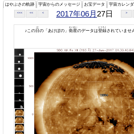
はやぶさの軌跡
宇宙からのメッセージ
お宝データ
宇宙カレンダ
2017年06月
27日
<<<
<<
<
>
ひ
えいせい
とうろく
♪この
日
の「あけぼの」
衛星
のデータは
登録
されていませ