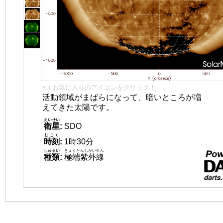
👈 お気に入りのアイコンをクリック！
活動領域がまばらになって、暗いところが増
えてきた太陽です。
えいせい
衛星
:
SDO
じこく
時刻
:
1時30分
しゅるい
きょくたんしがいせん
種類
:
極端紫外線