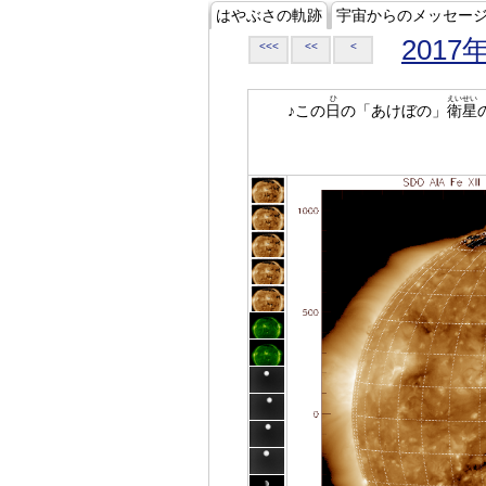
はやぶさの軌跡
宇宙からのメッセー
2017
<<<
<<
<
ひ
えいせい
♪この
日
の「あけぼの」
衛星