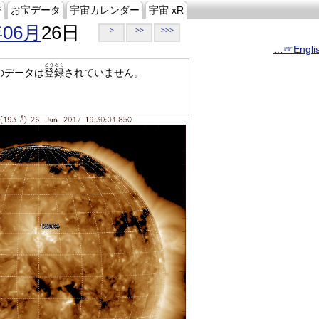
ジ
お宝データ
宇宙カレンダー
宇宙 xR
年06月
26日
>
>>
>>>
…☞Engli
とうろく
のデータは
登録
されていません。