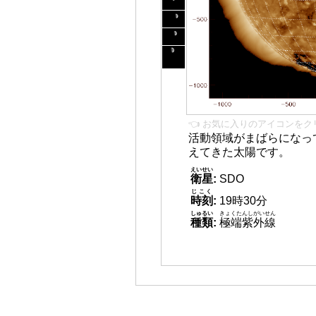
👈 お気に入りのアイコンをク
活動領域がまばらになっ
えてきた太陽です。
えいせい
衛星
:
SDO
じこく
時刻
:
19時30分
しゅるい
きょくたんしがいせん
種類
:
極端紫外線