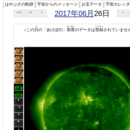
はやぶさの軌跡
宇宙からのメッセージ
お宝データ
宇宙カレンダ
2017年06月
26日
<<<
<<
<
>
ひ
えいせい
とうろく
♪この
日
の「あけぼの」
衛星
のデータは
登録
されていませ