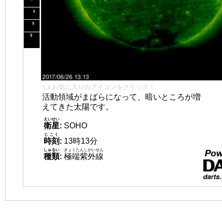
👈 お気に入りのアイコンをクリック！
活動領域がまばらになって、暗いところが増
えてきた太陽です。
えいせい
衛星
:
SOHO
じこく
時刻
:
13時13分
しゅるい
きょくたんしがいせん
種類
:
極端紫外線