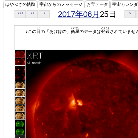
はやぶさの軌跡
宇宙からのメッセージ
お宝データ
宇宙カレンダ
2017年06月
25日
<<<
<<
<
>
ひ
えいせい
とうろく
♪この
日
の「あけぼの」
衛星
のデータは
登録
されていませ