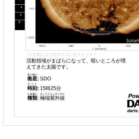
👈 お気に入りのアイコンをクリック！
活動領域がまばらになって、暗いところが増
えてきた太陽です。
えいせい
衛星
:
SDO
じこく
時刻
:
15時25分
しゅるい
きょくたんしがいせん
種類
:
極端紫外線