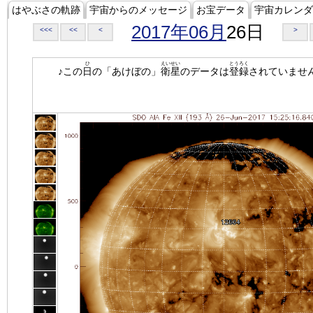
はやぶさの軌跡
宇宙からのメッセージ
お宝データ
宇宙カレンダ
2017年06月
26日
<<<
<<
<
>
ひ
えいせい
とうろく
♪この
日
の「あけぼの」
衛星
のデータは
登録
されていませ