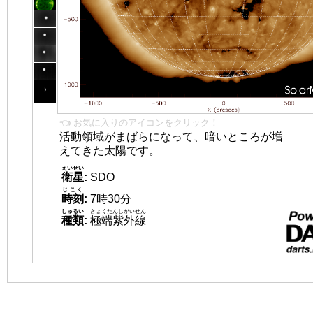
👈 お気に入りのアイコンをクリック！
活動領域がまばらになって、暗いところが増
えてきた太陽です。
えいせい
衛星
:
SDO
じこく
時刻
:
7時30分
しゅるい
きょくたんしがいせん
種類
:
極端紫外線