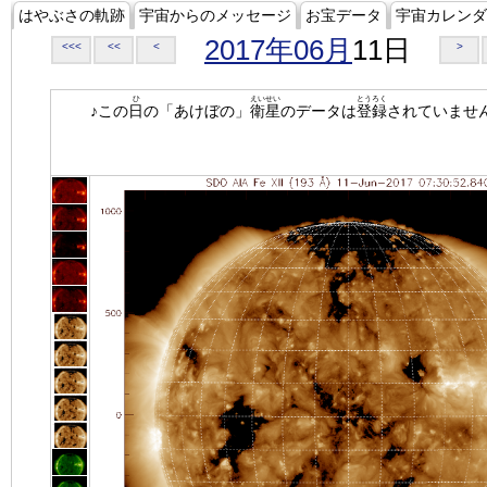
はやぶさの軌跡
宇宙からのメッセージ
お宝データ
宇宙カレンダ
2017年06月
11日
<<<
<<
<
>
ひ
えいせい
とうろく
♪この
日
の「あけぼの」
衛星
のデータは
登録
されていませ