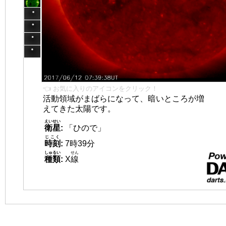
👈 お気に入りのアイコンをクリック！
活動領域がまばらになって、暗いところが増
えてきた太陽です。
えいせい
衛星
:
「ひので」
じこく
時刻
:
7時39分
しゅるい
せん
種類
:
X
線