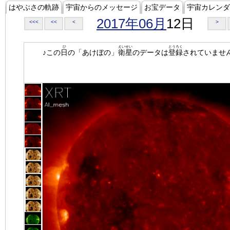
はやぶさの軌跡
宇宙からのメッセージ
お宝データ
宇宙カレンダ
2017年06月
12日
<<<
<<
<
>
ひ
えいせい
とうろく
♪この
日
の「あけぼの」
衛星
のデータは
登録
されていませ