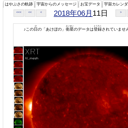
はやぶさの軌跡
宇宙からのメッセージ
お宝データ
宇宙カレンダ
2018年06月
11日
<<<
<<
<
>
ひ
えいせい
とうろく
♪この
日
の「あけぼの」
衛星
のデータは
登録
されていませ