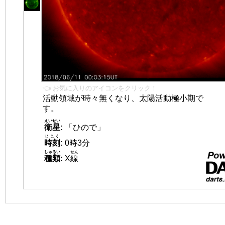
👈 お気に入りのアイコンをクリック！
活動領域が時々無くなり、太陽活動極小期で
す。
えいせい
衛星
:
「ひので」
じこく
時刻
:
0時3分
しゅるい
せん
種類
:
X
線