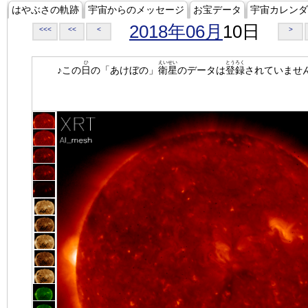
はやぶさの軌跡
宇宙からのメッセージ
お宝データ
宇宙カレンダ
2018年06月
10日
<<<
<<
<
>
ひ
えいせい
とうろく
♪この
日
の「あけぼの」
衛星
のデータは
登録
されていませ