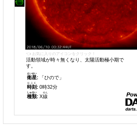
👈 お気に入りのアイコンをクリック！
活動領域が時々無くなり、太陽活動極小期で
す。
えいせい
衛星
:
「ひので」
じこく
時刻
:
0時32分
しゅるい
せん
種類
:
X
線