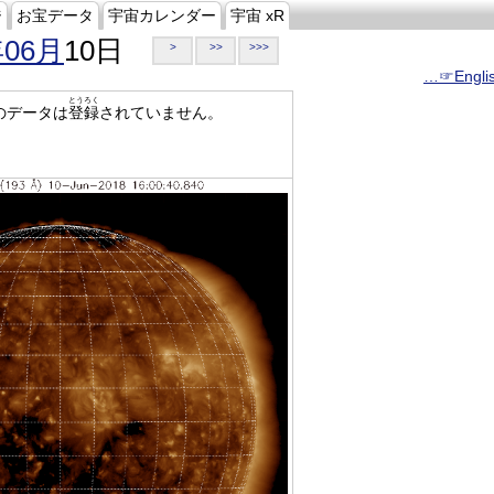
ジ
お宝データ
宇宙カレンダー
宇宙 xR
年06月
10日
>
>>
>>>
…☞Engli
とうろく
のデータは
登録
されていません。