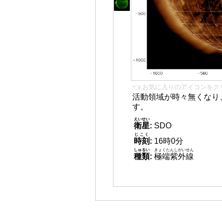
👈 お気に入りのアイコンをク
活動領域が時々無くなり
す。
えいせい
衛星
:
SDO
じこく
時刻
:
16時0分
しゅるい
きょくたんしがいせん
種類
:
極端紫外線