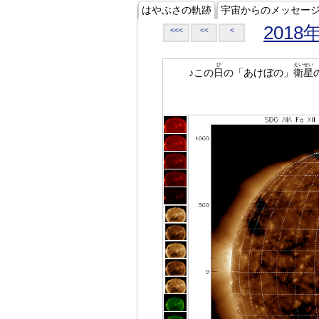
はやぶさの軌跡
宇宙からのメッセー
2018
<<<
<<
<
ひ
えいせい
♪この
日
の「あけぼの」
衛星