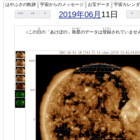
はやぶさの軌跡
宇宙からのメッセージ
お宝データ
宇宙カレンダ
2019年06月
11日
<<<
<<
<
>
ひ
えいせい
とうろく
♪この
日
の「あけぼの」
衛星
のデータは
登録
されていませ