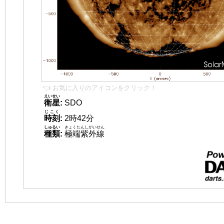
👈 お気に入りのアイコンをクリック！
えいせい
衛星
:
SDO
じこく
時刻
:
2時42分
しゅるい
きょくたんしがいせん
種類
:
極端紫外線