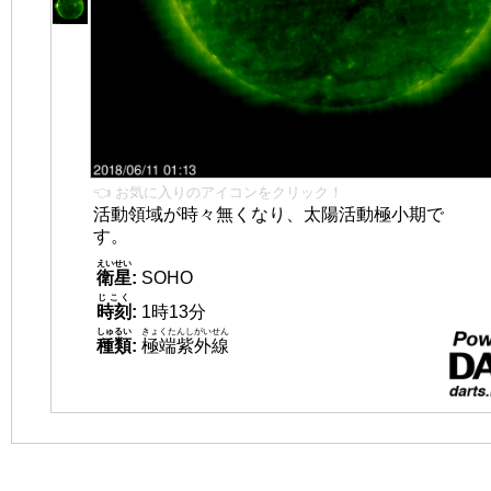
👈 お気に入りのアイコンをクリック！
活動領域が時々無くなり、太陽活動極小期で
す。
えいせい
衛星
:
SOHO
じこく
時刻
:
1時13分
しゅるい
きょくたんしがいせん
種類
:
極端紫外線