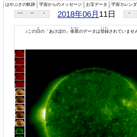
はやぶさの軌跡
宇宙からのメッセージ
お宝データ
宇宙カレンダ
2018年06月
11日
<<<
<<
<
>
ひ
えいせい
とうろく
♪この
日
の「あけぼの」
衛星
のデータは
登録
されていませ