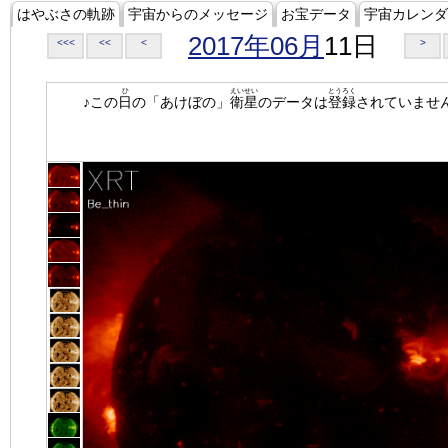
はやぶさの軌跡
宇宙からのメッセージ
お宝データ
宇宙カレンダ
2017年06月
11日
<<<
<<
<
>
ひ
えいせい
とうろく
♪この
日
の「あけぼの」
衛星
のデータは
登録
されていませ