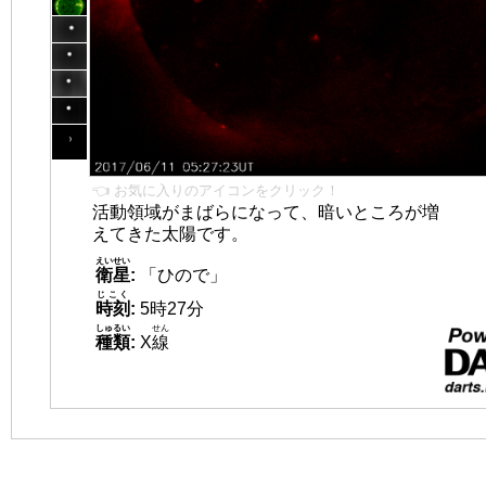
👈 お気に入りのアイコンをクリック！
活動領域がまばらになって、暗いところが増
えてきた太陽です。
えいせい
衛星
:
「ひので」
じこく
時刻
:
5時27分
しゅるい
せん
種類
:
X
線