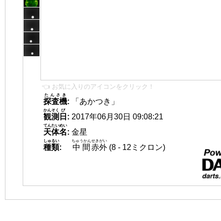
👈 お気に入りのアイコンをクリック！
たんさき
探査機
:
「あかつき」
かんそく
び
観測
日
:
2017年06月30日 09:08:21
てんたいめい
天体名
:
金星
しゅるい
ちゅうかん
せきがい
種類
:
中間
赤外
(8 - 12ミクロン)