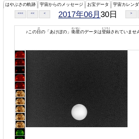
はやぶさの軌跡
宇宙からのメッセージ
お宝データ
宇宙カレンダ
2017年06月
30日
<<<
<<
<
>
ひ
えいせい
とうろく
♪この
日
の「あけぼの」
衛星
のデータは
登録
されていませ