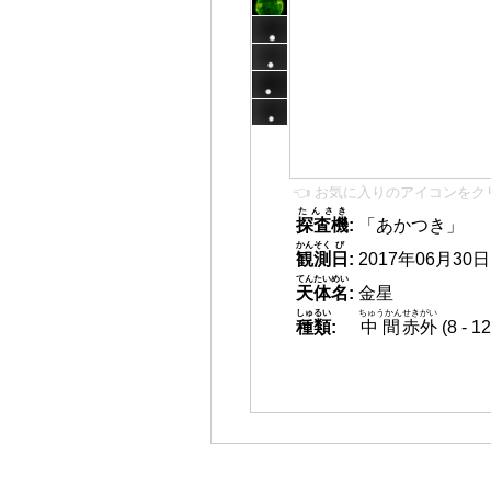
👈 お気に入りのアイコンをク
たんさき
探査機
:
「あかつき」
かんそく
び
観測
日
:
2017年06月30日 1
てんたいめい
天体名
:
金星
しゅるい
ちゅうかん
せきがい
種類
:
中間
赤外
(8 -