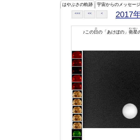
はやぶさの軌跡
宇宙からのメッセー
2017
<<<
<<
<
ひ
えいせい
♪この
日
の「あけぼの」
衛星