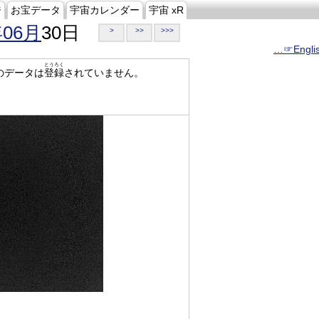
ジ
お宝データ
宇宙カレンダー
宇宙 xR
年06月
30日
>
>>
>>>
…☞Engli
とうろく
のデータは
登録
されていません。