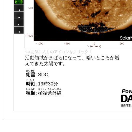
👈 お気に入りのアイコンをクリック！
活動領域がまばらになって、暗いところが増
えてきた太陽です。
えいせい
衛星
:
SDO
じこく
時刻
:
19時30分
しゅるい
きょくたんしがいせん
種類
:
極端紫外線