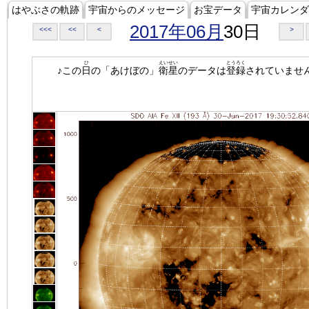
はやぶさの軌跡
宇宙からのメッセージ
お宝データ
宇宙カレンダ
2017年06月
30日
<<<
<<
<
>
ひ
えいせい
とうろく
♪この
日
の「あけぼの」
衛星
のデータは
登録
されていませ