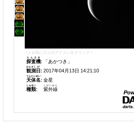
👈 お気に入りのアイコンをクリック！
たんさき
探査機
:
「あかつき」
かんそく
び
観測
日
:
2017年04月13日 14:21:10
てんたいめい
天体名
:
金星
しゅるい
しがいせん
種類
:
紫外線