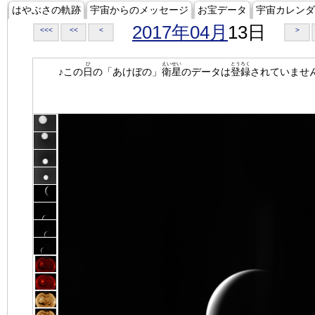
はやぶさの軌跡
宇宙からのメッセージ
お宝データ
宇宙カレンダ
2017年04月
13日
<<<
<<
<
>
ひ
えいせい
とうろく
♪この
日
の「あけぼの」
衛星
のデータは
登録
されていませ