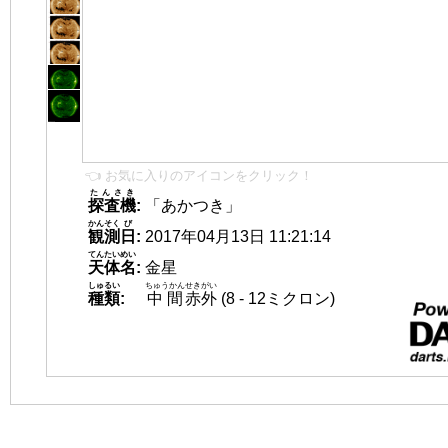
👈 お気に入りのアイコンをクリック！
たんさき
探査機
:
「あかつき」
かんそく
び
観測
日
:
2017年04月13日 11:21:14
てんたいめい
天体名
:
金星
しゅるい
ちゅうかん
せきがい
種類
:
中間
赤外
(8 - 12ミクロン)