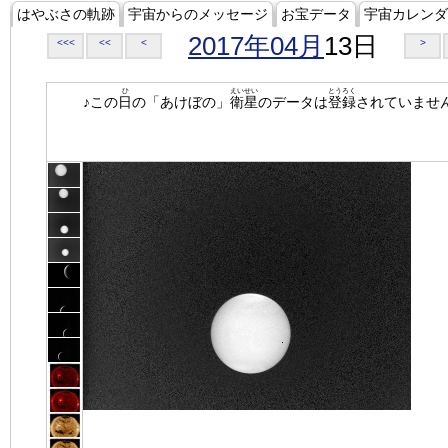
はやぶさの軌跡
宇宙からのメッセージ
お宝データ
宇宙カレンダ
2017年04月
13日
<<<
<<
<
>
ひ
えいせい
とうろく
♪この
日
の「あけぼの」
衛星
のデータは
登録
されていませ