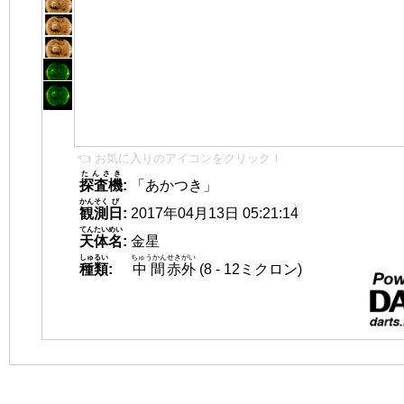
👈 お気に入りのアイコンをクリック！
たんさき
探査機
:
「あかつき」
かんそく
び
観測
日
:
2017年04月13日 05:21:14
てんたいめい
天体名
:
金星
しゅるい
ちゅうかん
せきがい
種類
:
中間
赤外
(8 - 12ミクロン)