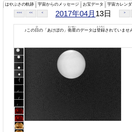
はやぶさの軌跡
宇宙からのメッセージ
お宝データ
宇宙カレンダ
2017年04月
13日
<<<
<<
<
>
ひ
えいせい
とうろく
♪この
日
の「あけぼの」
衛星
のデータは
登録
されていませ