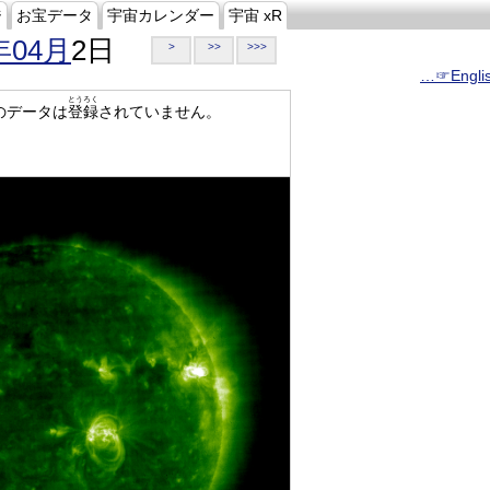
ジ
お宝データ
宇宙カレンダー
宇宙 xR
年04月
2日
>
>>
>>>
…☞Engli
とうろく
のデータは
登録
されていません。