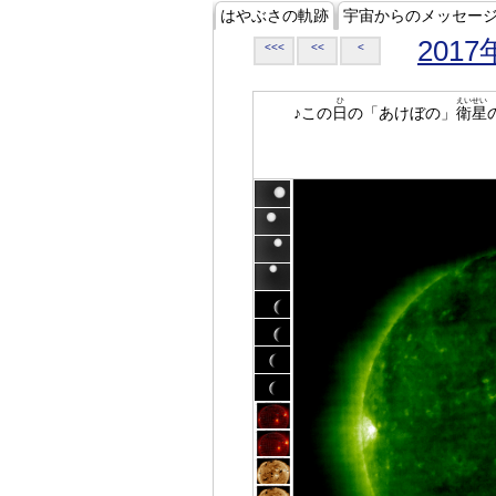
はやぶさの軌跡
宇宙からのメッセー
2017
<<<
<<
<
ひ
えいせい
♪この
日
の「あけぼの」
衛星