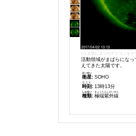
👈 お気に入りのアイコンをク
活動領域がまばらになっ
えてきた太陽です。
えいせい
衛星
:
SOHO
じこく
時刻
:
13時13分
しゅるい
きょくたんしがいせん
種類
:
極端紫外線