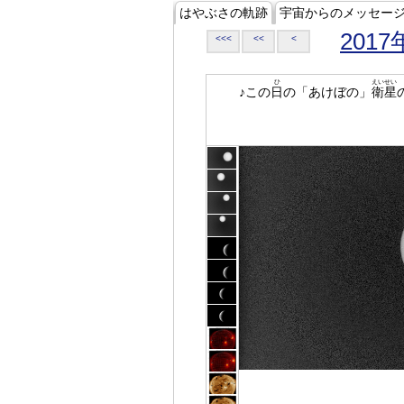
はやぶさの軌跡
宇宙からのメッセー
2017
<<<
<<
<
ひ
えいせい
♪この
日
の「あけぼの」
衛星