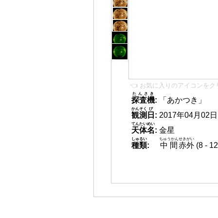
👈 お気に入りのアイコンをク
たんさき
探査機
:
「あかつき」
かんそく
び
観測
日
:
2017年04月02日 0
てんたいめい
天体名
:
金星
しゅるい
ちゅうかん
せきがい
種類
:
中間
赤外
(8 -