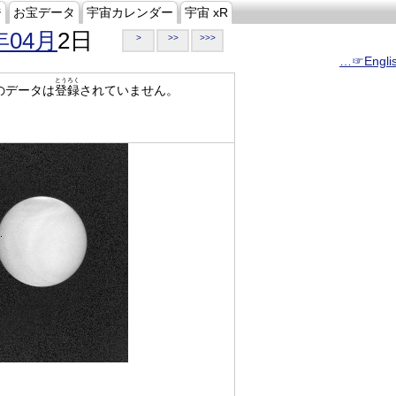
ジ
お宝データ
宇宙カレンダー
宇宙 xR
年04月
2日
>
>>
>>>
…☞Engli
とうろく
のデータは
登録
されていません。