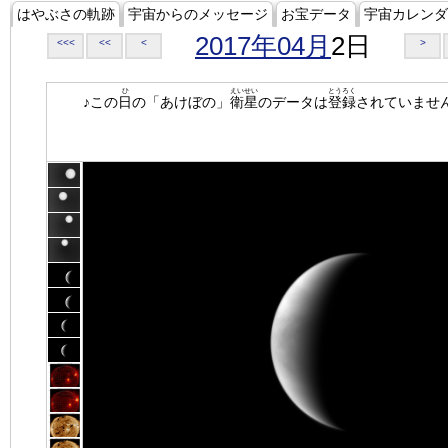
はやぶさの軌跡
宇宙からのメッセージ
お宝データ
宇宙カレンダ
2017年04月
2日
<<<
<<
<
>
ひ
えいせい
とうろく
♪この
日
の「あけぼの」
衛星
のデータは
登録
されていませ