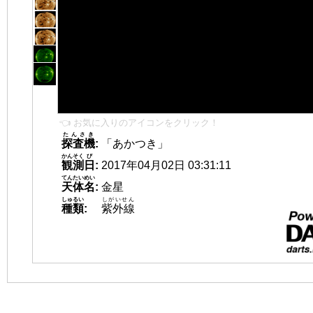
👈 お気に入りのアイコンをクリック！
たんさき
探査機
:
「あかつき」
かんそく
び
観測
日
:
2017年04月02日 03:31:11
てんたいめい
天体名
:
金星
しゅるい
しがいせん
種類
:
紫外線