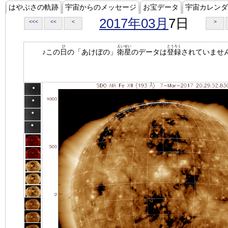
はやぶさの軌跡
宇宙からのメッセージ
お宝データ
宇宙カレンダ
2017年03月
7日
<<<
<<
<
>
ひ
えいせい
とうろく
♪この
日
の「あけぼの」
衛星
のデータは
登録
されていませ