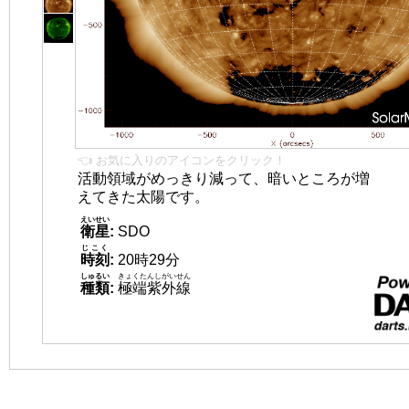
👈 お気に入りのアイコンをクリック！
活動領域がめっきり減って、暗いところが増
えてきた太陽です。
えいせい
衛星
:
SDO
じこく
時刻
:
20時29分
しゅるい
きょくたんしがいせん
種類
:
極端紫外線