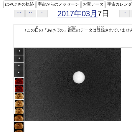
はやぶさの軌跡
宇宙からのメッセージ
お宝データ
宇宙カレンダ
2017年03月
7日
<<<
<<
<
>
ひ
えいせい
とうろく
♪この
日
の「あけぼの」
衛星
のデータは
登録
されていませ