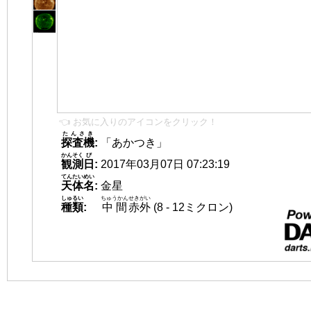
👈 お気に入りのアイコンをクリック！
たんさき
探査機
:
「あかつき」
かんそく
び
観測
日
:
2017年03月07日 07:23:19
てんたいめい
天体名
:
金星
しゅるい
ちゅうかん
せきがい
種類
:
中間
赤外
(8 - 12ミクロン)