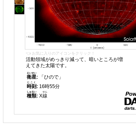
👈 お気に入りのアイコンをクリック！
活動領域がめっきり減って、暗いところが増
えてきた太陽です。
えいせい
衛星
:
「ひので」
じこく
時刻
:
16時55分
しゅるい
せん
種類
:
X
線