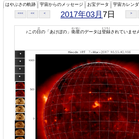
はやぶさの軌跡
宇宙からのメッセージ
お宝データ
宇宙カレンダ
2017年03月
7日
<<<
<<
<
>
ひ
えいせい
とうろく
♪この
日
の「あけぼの」
衛星
のデータは
登録
されていませ