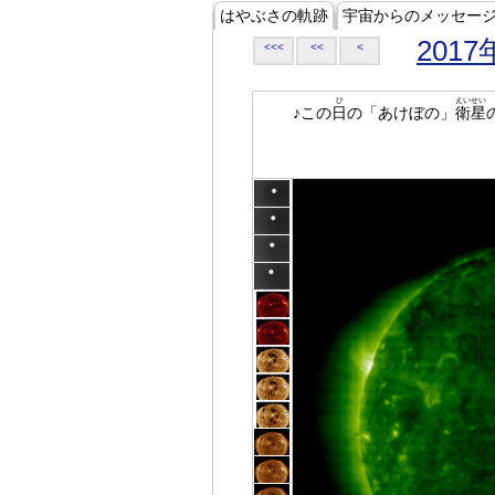
はやぶさの軌跡
宇宙からのメッセー
2017
<<<
<<
<
ひ
えいせい
♪この
日
の「あけぼの」
衛星