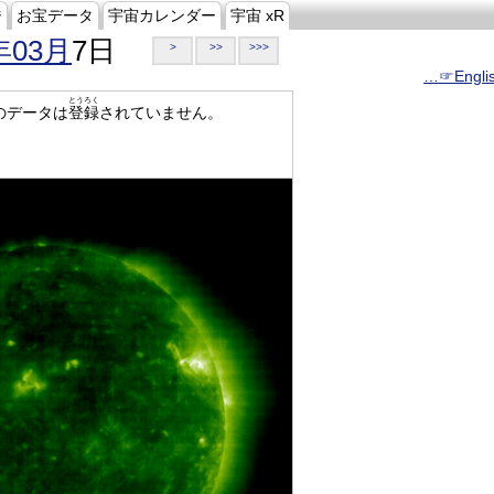
ジ
お宝データ
宇宙カレンダー
宇宙 xR
年03月
7日
>
>>
>>>
…☞Engli
とうろく
のデータは
登録
されていません。