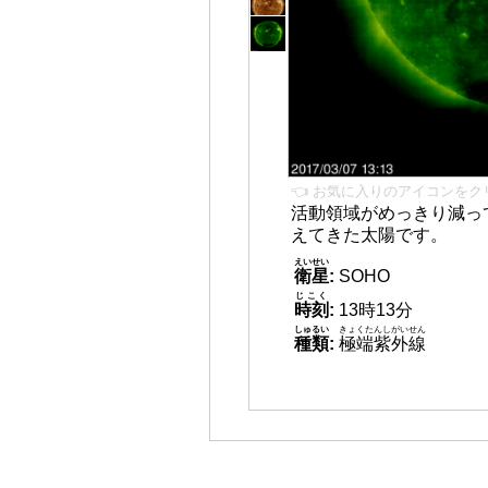
👈 お気に入りのアイコンをク
活動領域がめっきり減っ
えてきた太陽です。
えいせい
衛星
:
SOHO
じこく
時刻
:
13時13分
しゅるい
きょくたんしがいせん
種類
:
極端紫外線