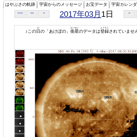
はやぶさの軌跡
宇宙からのメッセージ
お宝データ
宇宙カレンダ
2017年03月
1日
<<<
<<
<
>
ひ
えいせい
とうろく
♪この
日
の「あけぼの」
衛星
のデータは
登録
されていませ