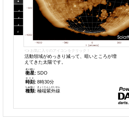
👈 お気に入りのアイコンをクリック！
活動領域がめっきり減って、暗いところが増
えてきた太陽です。
えいせい
衛星
:
SDO
じこく
時刻
:
8時30分
しゅるい
きょくたんしがいせん
種類
:
極端紫外線