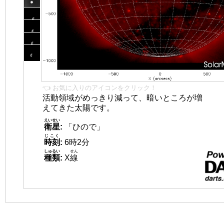
👈 お気に入りのアイコンをクリック！
活動領域がめっきり減って、暗いところが増
えてきた太陽です。
えいせい
衛星
:
「ひので」
じこく
時刻
:
6時2分
しゅるい
せん
種類
:
X
線