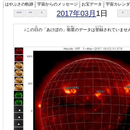
はやぶさの軌跡
宇宙からのメッセージ
お宝データ
宇宙カレンダ
2017年03月
1日
<<<
<<
<
>
ひ
えいせい
とうろく
♪この
日
の「あけぼの」
衛星
のデータは
登録
されていませ