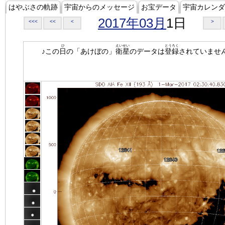
はやぶさの軌跡
宇宙からのメッセージ
お宝データ
宇宙カレンダ
2017年03月
1日
<<<
<<
<
>
ひ
えいせい
とうろく
♪この
日
の「あけぼの」
衛星
のデータは
登録
されていませ