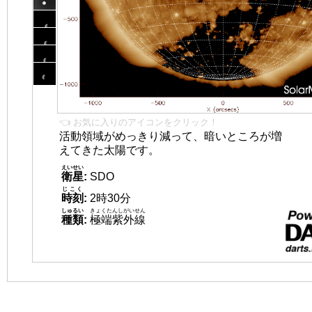
👈 お気に入りのアイコンをクリック！
活動領域がめっきり減って、暗いところが増
えてきた太陽です。
えいせい
衛星
:
SDO
じこく
時刻
:
2時30分
しゅるい
きょくたんしがいせん
種類
:
極端紫外線