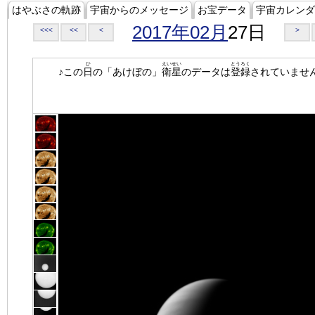
はやぶさの軌跡
宇宙からのメッセージ
お宝データ
宇宙カレンダ
2017年02月
27日
<<<
<<
<
>
ひ
えいせい
とうろく
♪この
日
の「あけぼの」
衛星
のデータは
登録
されていませ