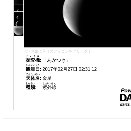
👈 お気に入りのアイコンをクリック！
たんさき
探査機
:
「あかつき」
かんそく
び
観測
日
:
2017年02月27日 02:31:12
てんたいめい
天体名
:
金星
しゅるい
しがいせん
種類
:
紫外線