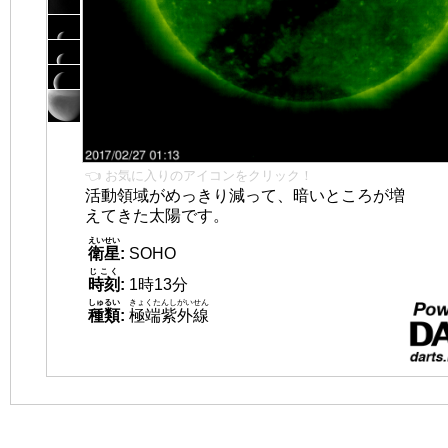
👈 お気に入りのアイコンをクリック！
活動領域がめっきり減って、暗いところが増
えてきた太陽です。
えいせい
衛星
:
SOHO
じこく
時刻
:
1時13分
しゅるい
きょくたんしがいせん
種類
:
極端紫外線