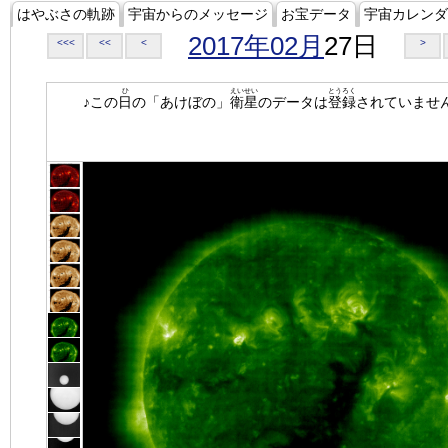
はやぶさの軌跡
宇宙からのメッセージ
お宝データ
宇宙カレンダ
2017年02月
27日
<<<
<<
<
>
ひ
えいせい
とうろく
♪この
日
の「あけぼの」
衛星
のデータは
登録
されていませ