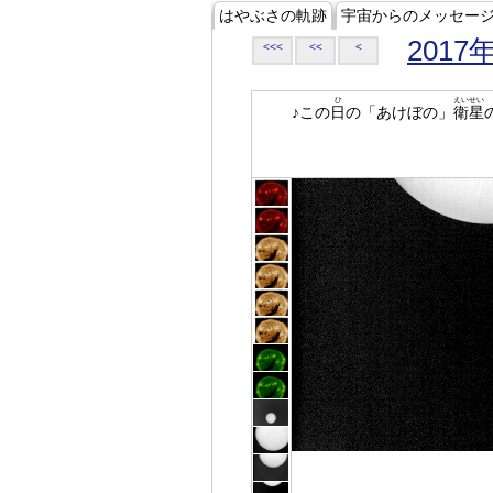
はやぶさの軌跡
宇宙からのメッセー
2017
<<<
<<
<
ひ
えいせい
♪この
日
の「あけぼの」
衛星