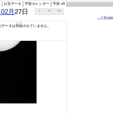
ジ
お宝データ
宇宙カレンダー
宇宙 xR
年02月
27日
>
>>
>>>
…☞Engli
とうろく
のデータは
登録
されていません。