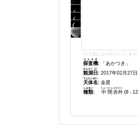
👈 お気に入りのアイコンをク
たんさき
探査機
:
「あかつき」
かんそく
び
観測
日
:
2017年02月27日 2
てんたいめい
天体名
:
金星
しゅるい
ちゅうかん
せきがい
種類
:
中間
赤外
(8 -