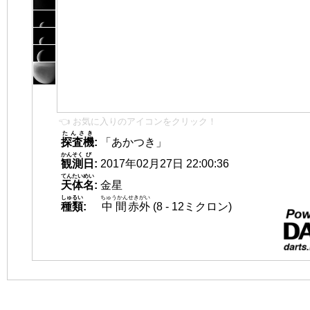
👈 お気に入りのアイコンをクリック！
たんさき
探査機
:
「あかつき」
かんそく
び
観測
日
:
2017年02月27日 22:00:36
てんたいめい
天体名
:
金星
しゅるい
ちゅうかん
せきがい
種類
:
中間
赤外
(8 - 12ミクロン)