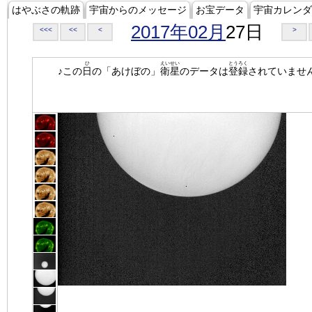
はやぶさの軌跡
宇宙からのメッセージ
お宝データ
宇宙カレンダ
2017年02月
27日
<<<
<<
<
>
ひ
えいせい
とうろく
♪この
日
の「あけぼの」
衛星
のデータは
登録
されていませ