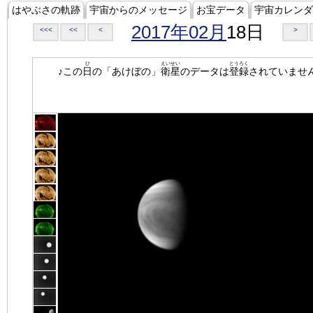
はやぶさの軌跡
宇宙からのメッセージ
お宝データ
宇宙カレンダ
2017年02月
18日
<<<
<<
<
>
ひ
えいせい
とうろく
♪この
日
の「あけぼの」
衛星
のデータは
登録
されていませ