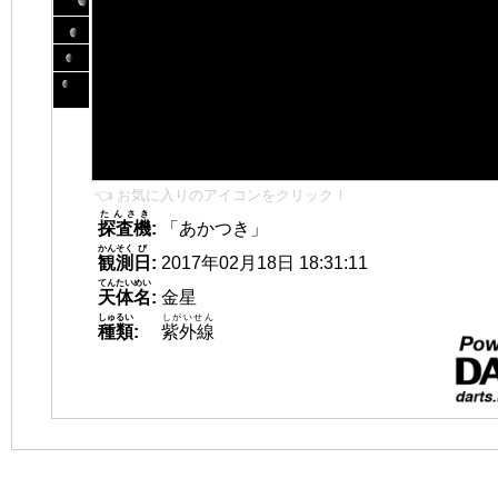
👈 お気に入りのアイコンをクリック！
たんさき
探査機
:
「あかつき」
かんそく
び
観測
日
:
2017年02月18日 18:31:11
てんたいめい
天体名
:
金星
しゅるい
しがいせん
種類
:
紫外線