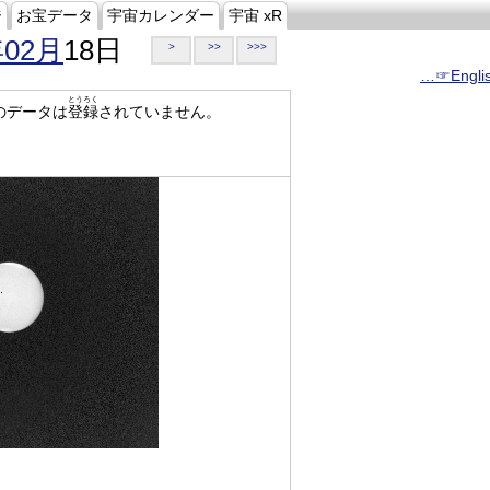
ジ
お宝データ
宇宙カレンダー
宇宙 xR
年02月
18日
>
>>
>>>
…☞Engli
とうろく
のデータは
登録
されていません。