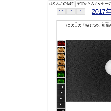
はやぶさの軌跡
宇宙からのメッセー
2017
<<<
<<
<
ひ
えいせい
♪この
日
の「あけぼの」
衛星