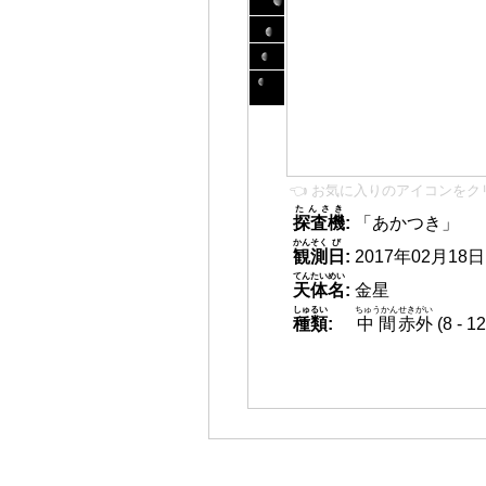
👈 お気に入りのアイコンをク
たんさき
探査機
:
「あかつき」
かんそく
び
観測
日
:
2017年02月18日 0
てんたいめい
天体名
:
金星
しゅるい
ちゅうかん
せきがい
種類
:
中間
赤外
(8 -