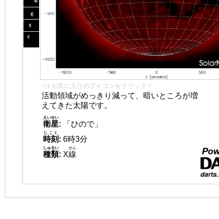
👈 お気に入りのアイコンをクリック！
活動領域がめっきり減って、暗いところが増
えてきた太陽です。
えいせい
衛星
:
「ひので」
じこく
時刻
:
6時3分
しゅるい
せん
種類
:
X
線