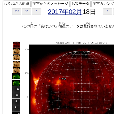
はやぶさの軌跡
宇宙からのメッセージ
お宝データ
宇宙カレンダ
2017年02月
18日
<<<
<<
<
>
ひ
えいせい
とうろく
♪この
日
の「あけぼの」
衛星
のデータは
登録
されていませ