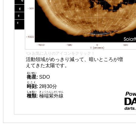
👈 お気に入りのアイコンをクリック！
活動領域がめっきり減って、暗いところが増
えてきた太陽です。
えいせい
衛星
:
SDO
じこく
時刻
:
2時30分
しゅるい
きょくたんしがいせん
種類
:
極端紫外線