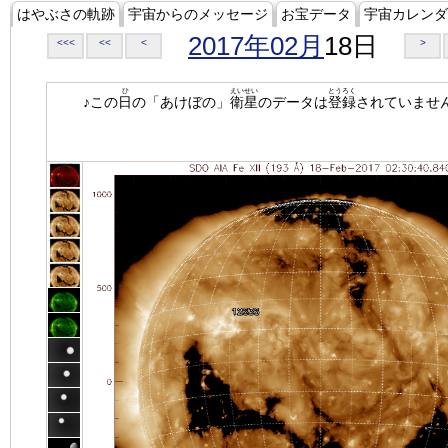
はやぶさの軌跡
宇宙からのメッセージ
お宝データ
宇宙カレンダ
2017年02月
18日
<<<
<<
<
>
ひ
えいせい
とうろく
♪この
日
の「あけぼの」
衛星
のデータは
登録
されていませ