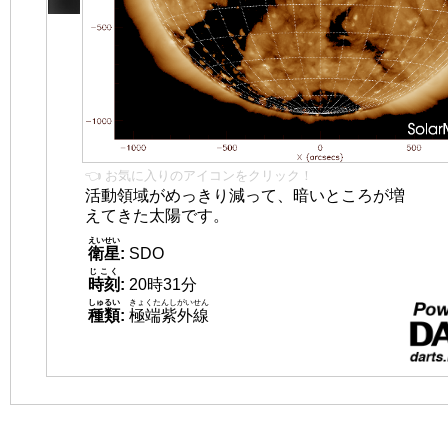
👈 お気に入りのアイコンをクリック！
活動領域がめっきり減って、暗いところが増
えてきた太陽です。
えいせい
衛星
:
SDO
じこく
時刻
:
20時31分
しゅるい
きょくたんしがいせん
種類
:
極端紫外線