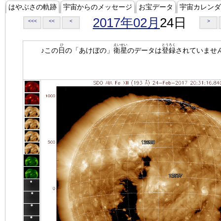
はやぶさの軌跡
宇宙からのメッセージ
お宝データ
宇宙カレンダ
2017年02月
24日
<<<
<<
<
>
ひ
えいせい
とうろく
♪この
日
の「あけぼの」
衛星
のデータは
登録
されていませ