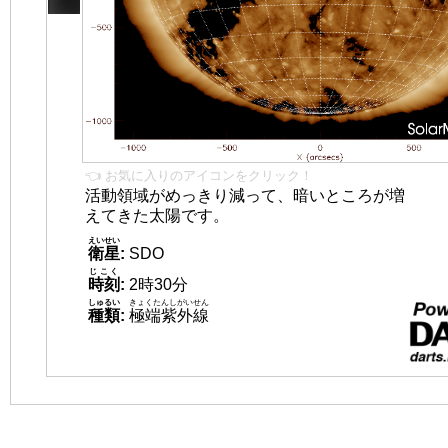
👈 お気に入りのアイコンをクリック！
活動領域がめっきり減って、暗いところが増
えてきた太陽です。
えいせい
衛星
:
SDO
じこく
時刻
:
2時30分
しゅるい
きょくたんしがいせん
種類
:
極端紫外線