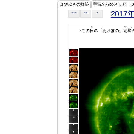
はやぶさの軌跡
宇宙からのメッセー
2017
<<<
<<
<
ひ
えいせい
♪この
日
の「あけぼの」
衛星