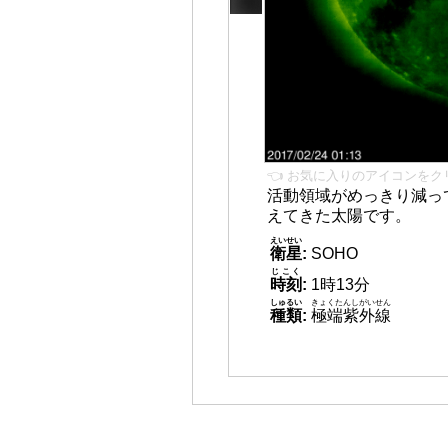
👈 お気に入りのアイコンをク
活動領域がめっきり減っ
えてきた太陽です。
えいせい
衛星
:
SOHO
じこく
時刻
:
1時13分
しゅるい
きょくたんしがいせん
種類
:
極端紫外線