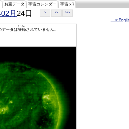
ジ
お宝データ
宇宙カレンダー
宇宙 xR
年02月
24日
>
>>
>>>
…☞Engli
とうろく
のデータは
登録
されていません。