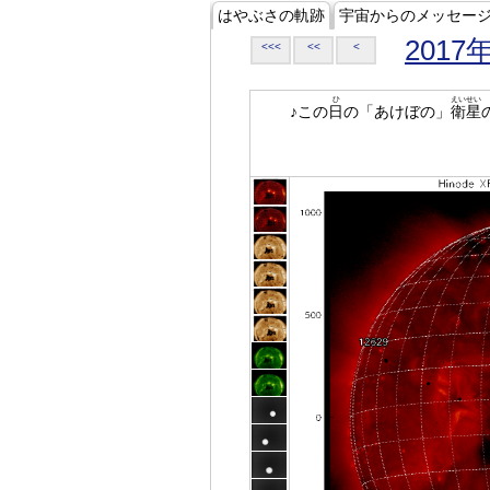
はやぶさの軌跡
宇宙からのメッセー
2017
<<<
<<
<
ひ
えいせい
♪この
日
の「あけぼの」
衛星