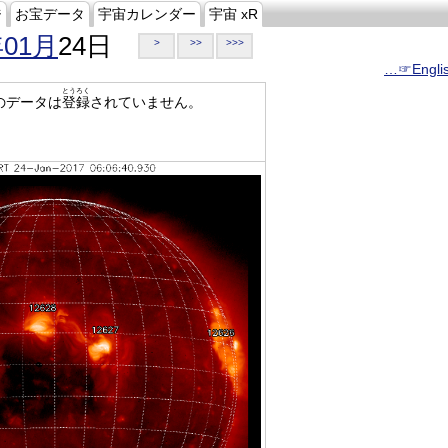
ジ
お宝データ
宇宙カレンダー
宇宙 xR
年01月
24日
>
>>
>>>
…☞Engli
とうろく
のデータは
登録
されていません。