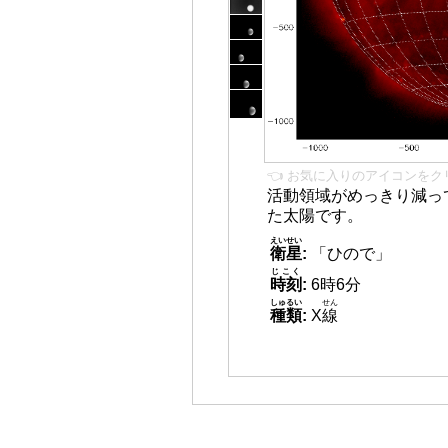
👈 お気に入りのアイコンをク
活動領域がめっきり減っ
た太陽です。
えいせい
衛星
:
「ひので」
じこく
時刻
:
6時6分
しゅるい
せん
種類
:
X
線