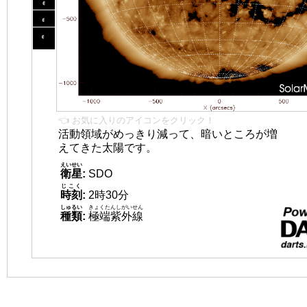
👈 お気に入りのアイコンをクリック！
活動領域がめっきり減って、暗いところが増
えてきた太陽です。
えいせい
衛星
:
SDO
じこく
時刻
:
2時30分
しゅるい
きょくたんしがいせん
種類
:
極端紫外線