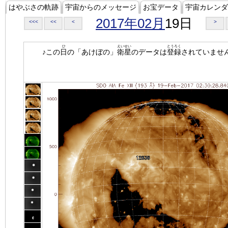
はやぶさの軌跡
宇宙からのメッセージ
お宝データ
宇宙カレンダ
2017年02月
19日
<<<
<<
<
>
ひ
えいせい
とうろく
♪この
日
の「あけぼの」
衛星
のデータは
登録
されていませ