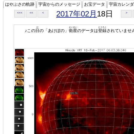
はやぶさの軌跡
宇宙からのメッセージ
お宝データ
宇宙カレンダ
2017年02月
18日
<<<
<<
<
>
ひ
えいせい
とうろく
♪この
日
の「あけぼの」
衛星
のデータは
登録
されていませ