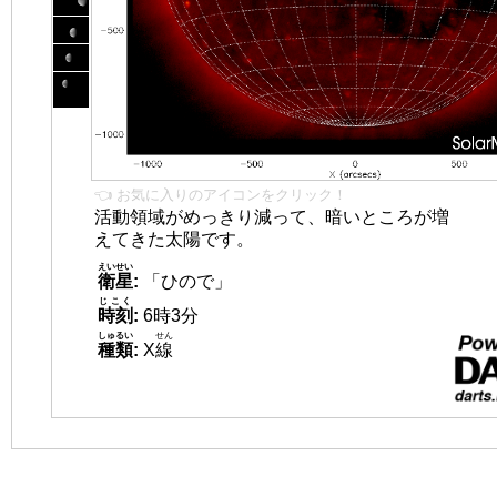
👈 お気に入りのアイコンをクリック！
活動領域がめっきり減って、暗いところが増
えてきた太陽です。
えいせい
衛星
:
「ひので」
じこく
時刻
:
6時3分
しゅるい
せん
種類
:
X
線