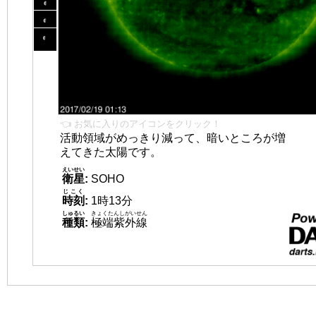
👈 お気に入りのアイコンをクリック！
活動領域がめっきり減って、暗いところが増
えてきた太陽です。
えいせい
衛星
:
SOHO
じこく
時刻
:
1時13分
しゅるい
きょくたんしがいせん
種類
:
極端紫外線