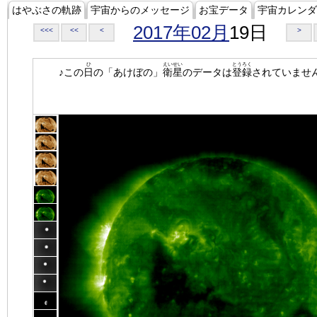
はやぶさの軌跡
宇宙からのメッセージ
お宝データ
宇宙カレンダ
2017年02月
19日
<<<
<<
<
>
ひ
えいせい
とうろく
♪この
日
の「あけぼの」
衛星
のデータは
登録
されていませ