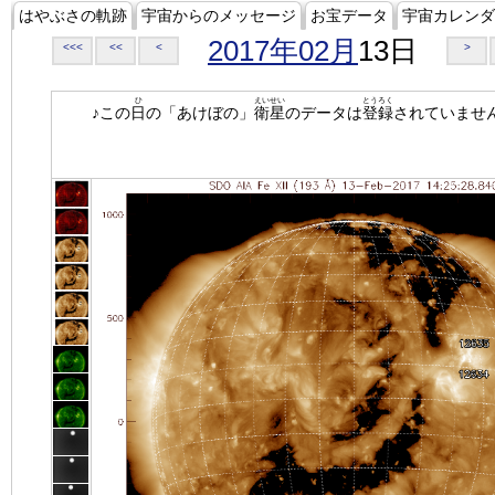
はやぶさの軌跡
宇宙からのメッセージ
お宝データ
宇宙カレンダ
2017年02月
13日
<<<
<<
<
>
ひ
えいせい
とうろく
♪この
日
の「あけぼの」
衛星
のデータは
登録
されていませ