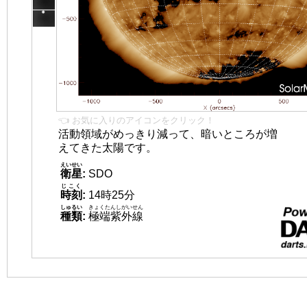
👈 お気に入りのアイコンをクリック！
活動領域がめっきり減って、暗いところが増
えてきた太陽です。
えいせい
衛星
:
SDO
じこく
時刻
:
14時25分
しゅるい
きょくたんしがいせん
種類
:
極端紫外線